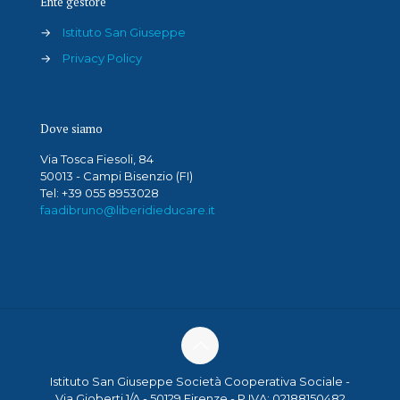
Ente gestore
→
Istituto San Giuseppe
→
Privacy Policy
Dove siamo
Via Tosca Fiesoli, 84
50013 - Campi Bisenzio (FI)
Tel: +39 055 8953028
faadibruno@liberidieducare.it
Istituto San Giuseppe Società Cooperativa Sociale -
Via Gioberti 1/A - 50129 Firenze - P.IVA: 02188150482