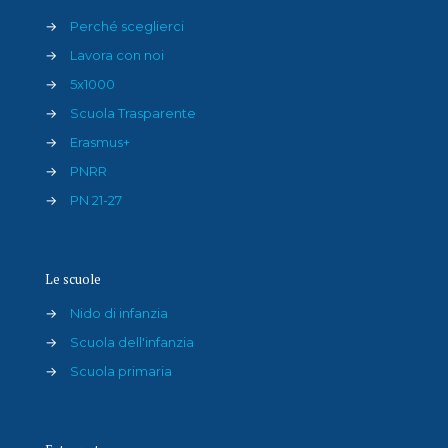
→
Perché sceglierci
→
Lavora con noi
→
5x1000
→
Scuola Trasparente
→
Erasmus+
→
PNRR
→
PN 21-27
Le scuole
→
Nido di infanzia
→
Scuola dell'infanzia
→
Scuola primaria