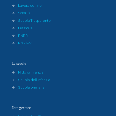
→
Lavora con noi
→
5x1000
→
Scuola Trasparente
→
Erasmus+
→
PNRR
→
PN 21-27
Le scuole
→
Nido di infanzia
→
Scuola dell'infanzia
→
Scuola primaria
Ente gestore