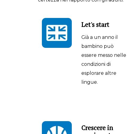
Let's start
Già a un anno il
bambino può
essere messo nelle
condizioni di
esplorare altre
lingue.
Crescere in