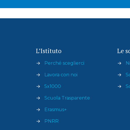
L’Istituto
Le s
→
Perché sceglierci
→
Ni
→
Lavora con noi
→
S
→
5x1000
→
S
→
Scuola Trasparente
→
Erasmus+
→
PNRR