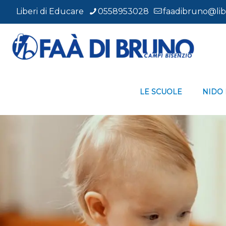
Nido di infanzia
Liberi di Educare
0558953028
faadibruno@libe
LE SCUOLE
NIDO 