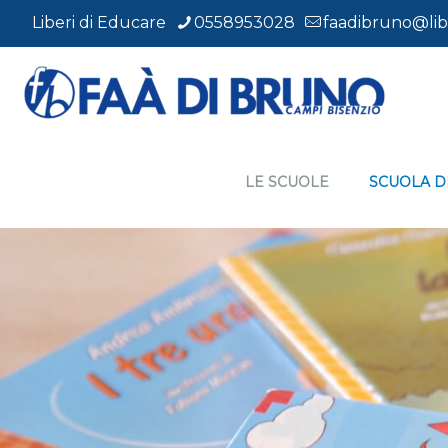
Liberi di Educare
0558953028
faadibruno@libe
LE SCUOLE
SCUOLA D