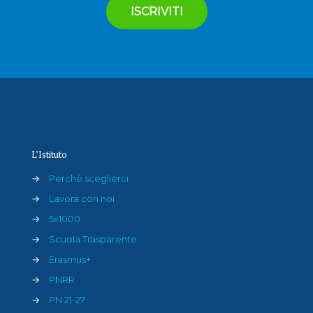
L’Istituto
→
Perché sceglierci
→
Lavora con noi
→
5x1000
→
Scuola Trasparente
→
Erasmus+
→
PNRR
→
PN 21-27