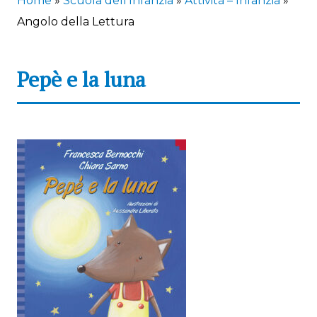
Home
»
Scuola dell’Infanzia
»
Attività – Infanzia
»
Angolo della Lettura
Pepè e la luna