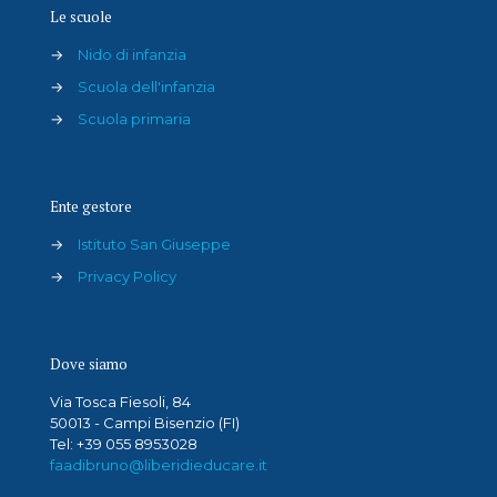
Le scuole
→
Nido di infanzia
→
Scuola dell'infanzia
→
Scuola primaria
Ente gestore
→
Istituto San Giuseppe
→
Privacy Policy
Dove siamo
Via Tosca Fiesoli, 84
50013 - Campi Bisenzio (FI)
Tel: +39 055 8953028
faadibruno@liberidieducare.it