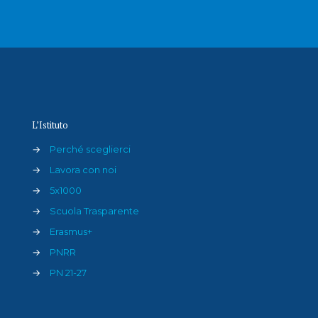
L’Istituto
→
Perché sceglierci
→
Lavora con noi
→
5x1000
→
Scuola Trasparente
→
Erasmus+
→
PNRR
→
PN 21-27