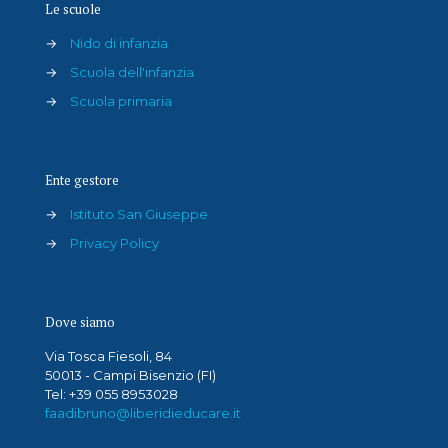
Le scuole
→
Nido di infanzia
→
Scuola dell'infanzia
→
Scuola primaria
Ente gestore
→
Istituto San Giuseppe
→
Privacy Policy
Dove siamo
Via Tosca Fiesoli, 84
50013 - Campi Bisenzio (FI)
Tel: +39 055 8953028
faadibruno@liberidieducare.it