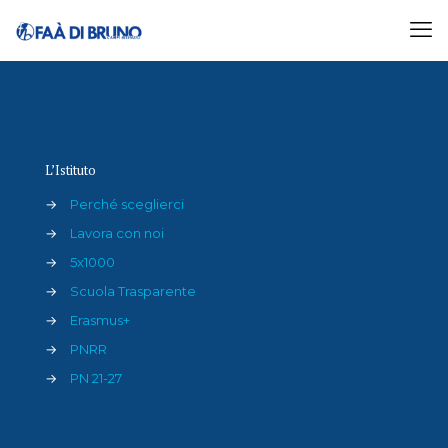
Area Compiti
L’Istituto
→
Perché sceglierci
→
Lavora con noi
→
5x1000
→
Scuola Trasparente
→
Erasmus+
→
PNRR
→
PN 21-27