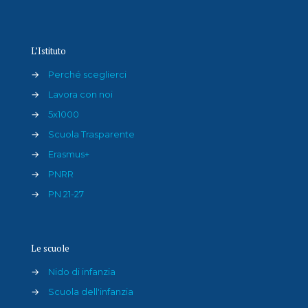
L’Istituto
→
Perché sceglierci
→
Lavora con noi
→
5x1000
→
Scuola Trasparente
→
Erasmus+
→
PNRR
→
PN 21-27
Le scuole
→
Nido di infanzia
→
Scuola dell'infanzia