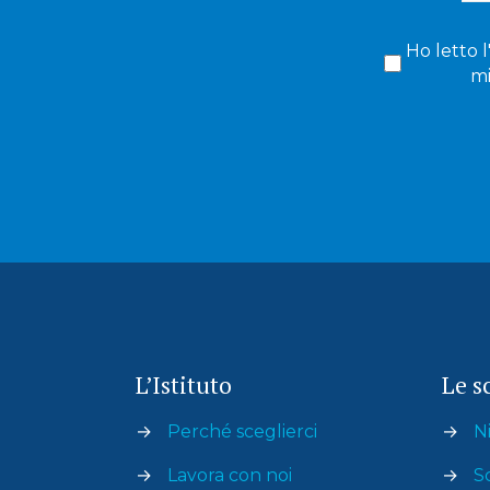
Ho letto l
mi
L’Istituto
Le s
→
Perché sceglierci
→
Ni
→
Lavora con noi
→
S