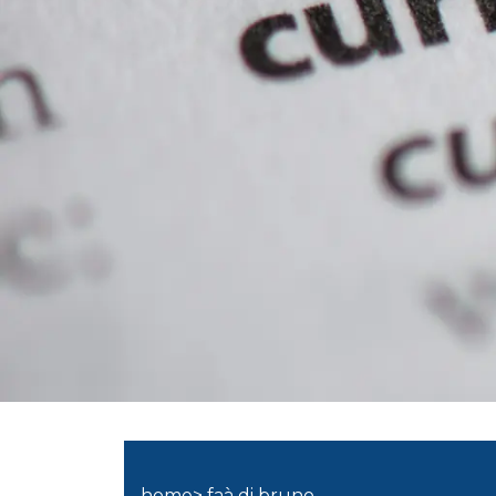
home> faà di bruno