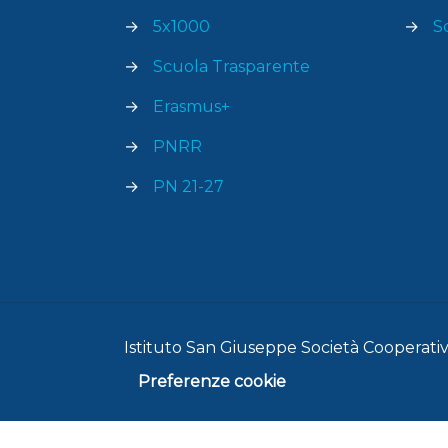
→
5x1000
→
S
→
Scuola Trasparente
→
Erasmus+
→
PNRR
→
PN 21-27
Istituto San Giuseppe Società Cooperativa
Preferenze cookie