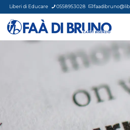
Liberi di Educare
0558953028
faadibruno@libe