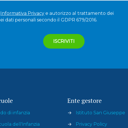
'
Informativa Privacy
e autorizzo al trattamento dei
ei dati personali secondo il GDPR 679/2016.
cuole
Ente gestore
do di infanzia
→
Istituto San Giuseppe
cuola dell'infanzia
→
Privacy Policy