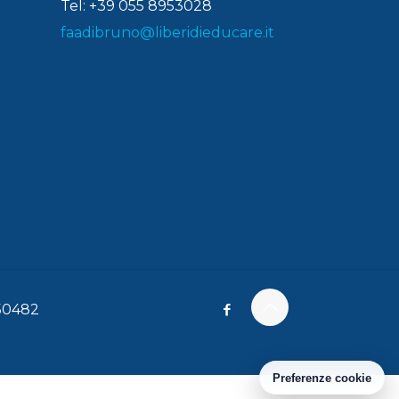
Tel: +39 055 8953028
faadibruno@liberidieducare.it
150482
Preferenze cookie