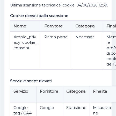
Ultima scansione tecnica dei cookie: 04/06/2026 12:39.
Cookie rilevati dalla scansione
Nome
Fornitore
Categoria
Final
simple_priv
Prima parte
Necessari
Mem
acy_cookie_
le
consent
pref
di c
cook
dell'
Servizi e script rilevati
Servizio
Fornitore
Categoria
Finalita
Google
Google
Statistiche
Misurazio
tag / GA4
ne